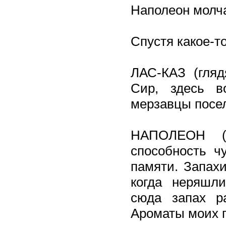
Наполеон молча
Спустя какое-т
ЛАС-КАЗ (гляд
Сир, здесь в
мерзавцы посел
НАПОЛЕОН (
способность ч
памяти. Запахи
когда неряшли
сюда запах ра
Ароматы моих 