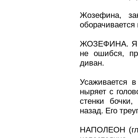
Жозефина, за
оборачивается к
ЖОЗЕФИНА. Я с
не ошибся, пр
диван.
Усаживается в
ныряет с голов
стенки бочки,
назад. Его треу
НАПОЛЕОН (гля