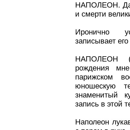
НАПОЛЕОН. Да-
и смерти велик
Иронично ус
записывает его
НАПОЛЕОН (
рождения мне
парижском в
юношескую т
знаменитый к
запись в этой т
Наполеон лукав