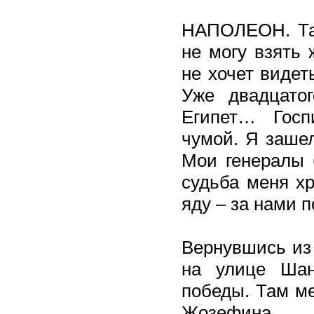
НАПОЛЕОН. Там
не могу взять 
не хочет видет
Уже двадцато
Египет… Гос
чумой. Я зашел
Мои генералы 
судьба меня х
яду – за нами 
Вернувшись из 
на улице Шан
победы. Там ме
Жозефина…