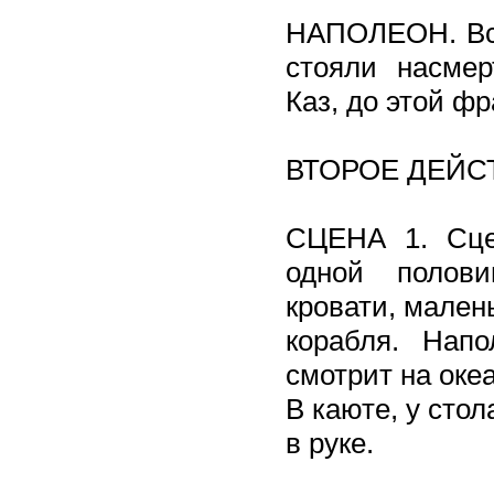
НАПОЛЕОН. Вск
стояли насмер
Каз, до этой ф
ВТОРОЕ ДЕЙС
СЦЕНА 1. Сце
одной полови
кровати, мален
корабля. Нап
смотрит на океа
В каюте, у сто
в руке.