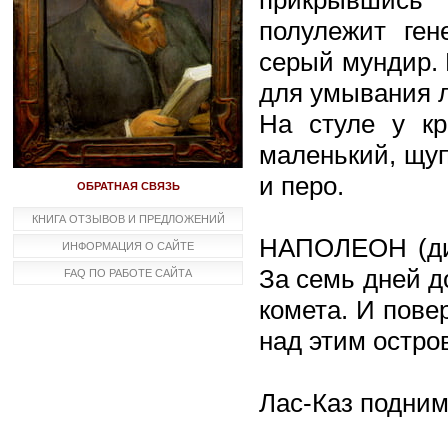
полулежит ге
серый мундир. 
для умывания л
На стуле у кр
маленький, щуп
и перо.
ОБРАТНАЯ СВЯЗЬ
КНИГА ОТЗЫВОВ И ПРЕДЛОЖЕНИЙ
НАПОЛЕОН (дик
ИНФОРМАЦИЯ О САЙТЕ
За семь дней д
FAQ ПО РАБОТЕ САЙТА
комета. И пове
над этим остро
Лас-Каз подним