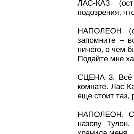
ЛАС-КАЗ (ос
подозрения, чт
НАПОЛЕОН (от
запомните – в
ничего, о чем 
Подайте мне х
CЦЕНА 3. Всё 
комнате. Лас-К
еще стоит таз, 
НАПОЛЕОН. Cп
назову Тулон.
хранила меня