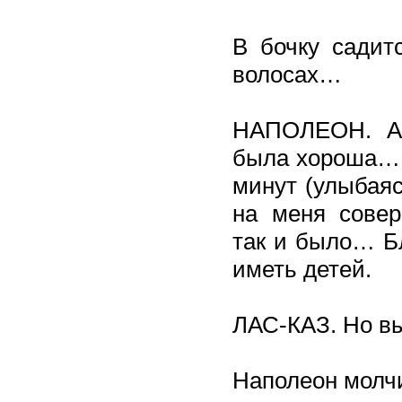
В бочку садит
волосах…
НАПОЛЕОН. Ах
была хороша… 
минут (улыбаяс
на меня совер
так и было… Бл
иметь детей.
ЛАС-КАЗ. Но вы
Наполеон молчи