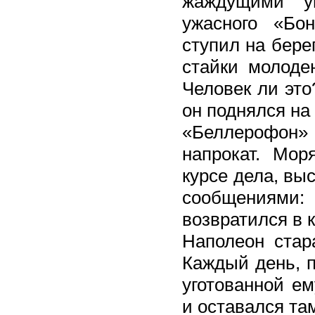
жаждущими ув
ужасного «Б
ступил на бере
стайки молоде
Человек ли это
он поднялся на
«Беллерофон»
напрокат. Мор
курсе дела, вы
сообщениями
возвратился в 
Наполеон стар
Каждый день, п
уготованной ем
и оставался та