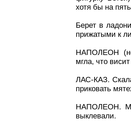
хотя бы на пят
Берет в ладони
прижатыми к ли
НАПОЛЕОН (не
мгла, что висит
ЛАС-КАЗ. Скала
приковать мяте
НАПОЛЕОН. Мои
выклевали.