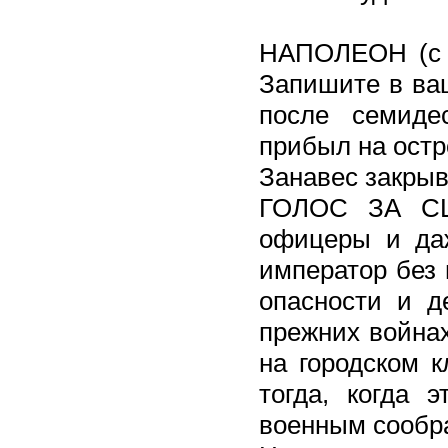
НАПОЛЕОН (с у
Запишите в ваш
после семиде
прибыл на ост
Занавес закрыв
ГОЛОС ЗА СЦ
офицеры и даж
император без 
опасности и де
прежних войнах
на городском к
тогда, когда
военным сообр