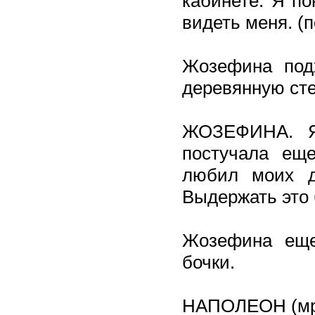
кабинете. Я по
видеть меня. (
Жозефина подх
деревянную сте
ЖОЗЕФИНА. Я
постучала ещ
любил моих 
Выдержать это 
Жозефина еще
бочки.
НАПОЛЕОН (мра