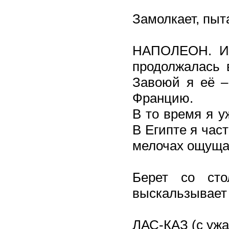
Замолкает, пыт
НАПОЛЕОН. Ит
продолжалась 
Завоюй я её –
Францию.
В то время я у
В Египте я час
мелочах ощуща
Берет со сто
выскальзывает 
ЛАС-КАЗ (с ужа