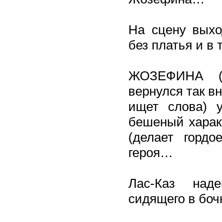
На сцену вых
без платья и в 
ЖОЗЕФИНА (в
вернулся так в
ищет слова) у
бешеный харак
(делает гордо
героя…
Лас-Каз над
сидящего в боч