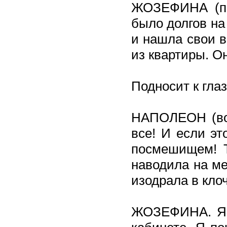
ЖОЗЕФИНА (по
было долгов на
и нашла свои в
из квартиры. О
Подносит к глаз
НАПОЛЕОН (вос
все! И если эт
посмешищем! Т
наводила на ме
изодрала в клоч
ЖОЗЕФИНА. Я п