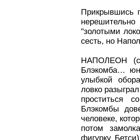
Прикрывшись п
нерешительно
"золотыми локо
сесть, но Напо
НАПОЛЕОН (с
Блэкомба… юн
улыбкой обора
ловко разыграл
проститься с
Блэкомбы дов
человеке, кото
потом замолк
фигурку Бетси)