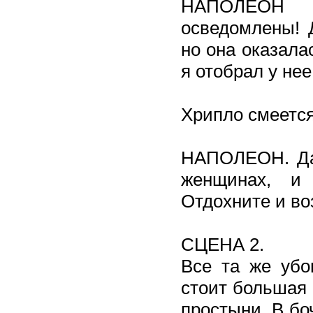
НАПОЛЕОН (
осведомлены! 
но она оказала
я отобрал у не
Хрипло смеется
НАПОЛЕОН. Дав
женщинах, и 
Отдохните и в
CЦЕНА 2.
Все та же убог
стоит большая 
простыни. В бо