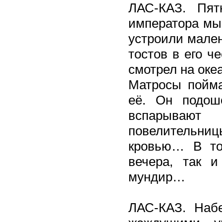
ЛАС-КАЗ. Пят
императора мы 
устроили мален
тостов в его ч
смотрел на ок
Матросы пойма
её. Он подош
вспарывают 
повелительницы
кровью… В то
вечера, так 
мундир…
ЛАС-КАЗ. Наб