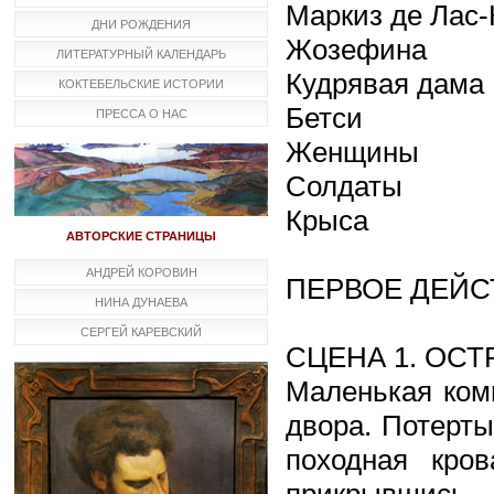
Маркиз де Лас-
ДНИ РОЖДЕНИЯ
Жозефина
ЛИТЕРАТУРНЫЙ КАЛЕНДАРЬ
Кудрявая дама
КОКТЕБЕЛЬСКИЕ ИСТОРИИ
Бетси
ПРЕССА О НАС
Женщины
Солдаты
Крыса
АВТОРСКИЕ СТРАНИЦЫ
АНДРЕЙ КОРОВИН
ПЕРВОЕ ДЕЙС
НИНА ДУНАЕВА
СЕРГЕЙ КАРЕВСКИЙ
СЦЕНА 1. ОСТ
Маленькая ком
двора. Потерты
походная кро
прикрывшись