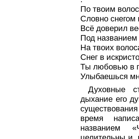
По твоим воло
Словно снегом
Всё доверил ве
Под названием
На твоих волос
Снег в искристо
Ты любовью в 
Улыбаешься м
Духовные ст
дыхание его д
существования
время напис
названием «
целительны и, 