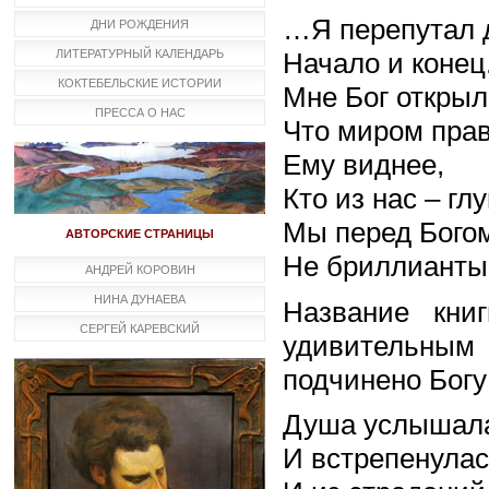
…Я перепутал 
ДНИ РОЖДЕНИЯ
ЛИТЕРАТУРНЫЙ КАЛЕНДАРЬ
Начало и конец
КОКТЕБЕЛЬСКИЕ ИСТОРИИ
Мне Бог открыл
ПРЕССА О НАС
Что миром прав
Ему виднее,
Кто из нас – гл
Мы перед Богом
АВТОРСКИЕ СТРАНИЦЫ
Не бриллианты
АНДРЕЙ КОРОВИН
НИНА ДУНАЕВА
Название кни
СЕРГЕЙ КАРЕВСКИЙ
удивительны
подчинено Богу
Душа услышал
И встрепенулас