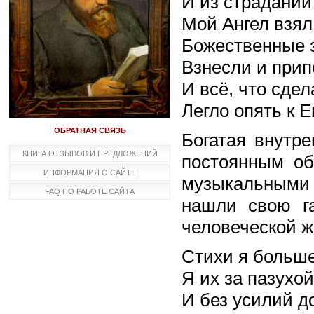
И из страданий
Мой Ангел взял 
Божественные з
Взнесли и прип
И всё, что сде
Легло опять к Е
ОБРАТНАЯ СВЯЗЬ
Богатая внутре
КНИГА ОТЗЫВОВ И ПРЕДЛОЖЕНИЙ
постоянным о
ИНФОРМАЦИЯ О САЙТЕ
музыкальными 
FAQ ПО РАБОТЕ САЙТА
нашли свою г
человеческой ж
Стихи я больше
Я их за пазухой
И без усилий д