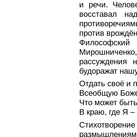
и речи. Челов
восставал н
противоречиями
против врождён
Философски
Мирошничен
рассуждения н
будоражат нашу
Отдать своё и 
Всеобщую Боже
Что может быть
В краю, где Я 
Стихотворение 
размышлениям