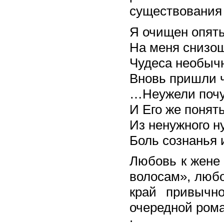
существования 
Я очищен опять
На меня снизош
Чудеса необыч
Вновь пришли ч
…Неужели почу
И Его же понять
Из ненужного н
Боль сознанья 
Любовь к жене 
волосам», люб
край привычн
очередной рома
: