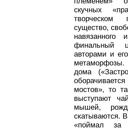
племенем» об
скучных «пр
творческом 
существо, свобо
навязанного 
финальный ц
авторами и ег
метаморфозы. 
дома («Застр
оборачиваетс
мостов», то т
выступают ча
мышей, рожд
скатываются. В
«поймал за 