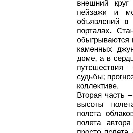
внешний круг 
пейзажи и мо
объявлений в 
порталах. Ста
обыгрываются 
каменных джун
доме, а в серд
путешествия –
судьбы; прогно
коллективе.
Вторая часть –
высоты полета
полета облако
полета автора
просто полета