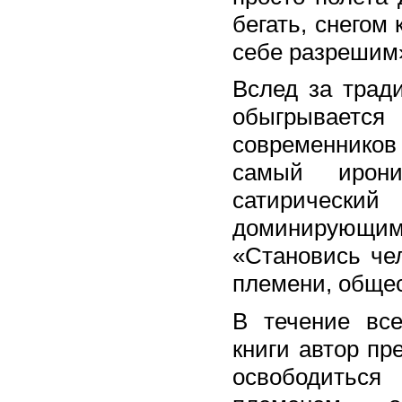
бегать, снегом
себе разрешим
Вслед за трад
обыгрывается
современнико
самый ирон
сатирически
доминирующим
«Становись че
племени, общес
В течение все
книги автор пр
освободитьс