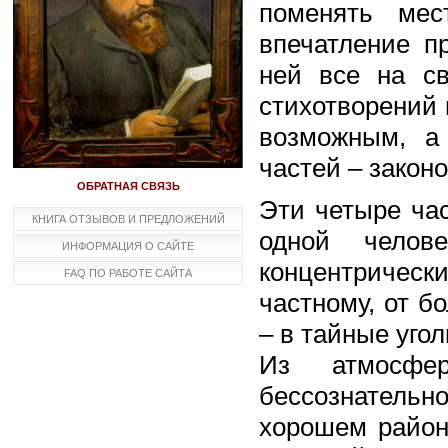
поменять мес
впечатление пр
ней все на св
стихотворений 
возможным, а 
частей – закон
ОБРАТНАЯ СВЯЗЬ
Эти четыре час
КНИГА ОТЗЫВОВ И ПРЕДЛОЖЕНИЙ
одной челов
ИНФОРМАЦИЯ О САЙТЕ
концентрическ
FAQ ПО РАБОТЕ САЙТА
частному, от б
– в тайные угол
Из атмосфер
бессознатель
хорошем район