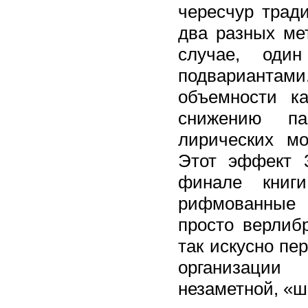
чересчур трад
два разных ме
случае, од
подварианта
объемности к
снижению па
лирических мо
Этот эффект 
финале книг
рифмованные 
просто верлиб
так искусно пе
организации
незаметной, «ш