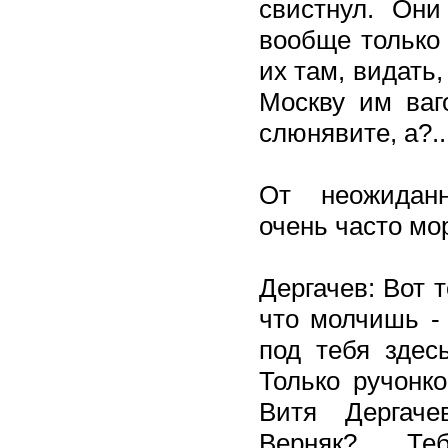
свистнул. Он
вообще только 
их там, видать
Москву им ваг
слюнявите, а?.
От неожиданн
очень часто мор
Дергачев: Вот т
что молчишь -
под тебя здес
Только ручонк
Витя Дергаче
Верняк?.. Т