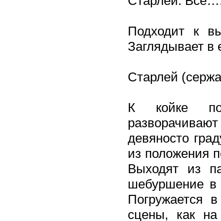
Старлей: Всё…
Подходит к вы
Заглядывает в 
Старлей (сержа
К койке под
разворачивают
девяносто град
из положения п
Выходят из па
шебуршение в з
Погружается в
сцены, как на