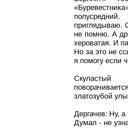
«Буревестника
полусредни
приглядываю. С
не помню. А др
хероватая. И па
Но за это не с
я помогу если 
Скуластый 
поворачиваетс
златозубой улы
Дергачев: Ну, 
Думал - не узн