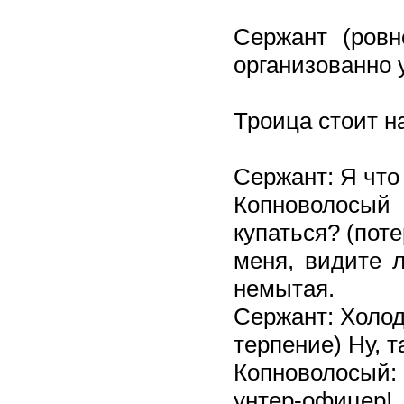
Сержант (ровн
организованно 
Троица стоит н
Сержант: Я что
Копноволосы
купаться? (пот
меня, видите л
немытая.
Сержант: Холод
терпение) Ну, 
Копноволосый:
унтер-офицер!