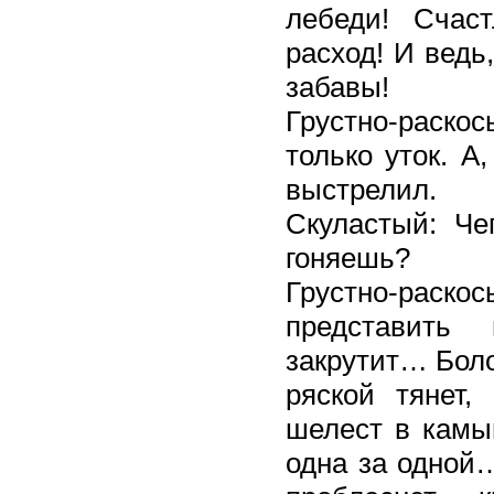
лебеди! Счас
расход! И ведь
забавы!
Грустно-раско
только уток. А
выстрелил.
Скуластый: Че
гоняешь?
Грустно-раско
представить
закрутит… Боло
ряской тянет,
шелест в камыш
одна за одной