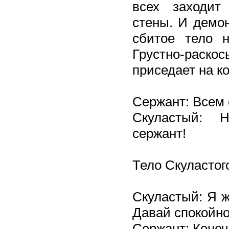
всех заходит
стены. И демо
сбитое тело 
Грустно-раскос
приседает на к
Сержант: Всем 
Скуластый: 
сержант!
Тело Скуластого
Скуластый: Я ж
Давай спокойно
Сержант: Конеч