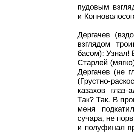
пудовым взгляд
и Копноволосог
Дергачев (вздо
взглядом трои
басом): Узнал! 
Старлей (мягко
Дергачев (не г
(Грустно-раско
казахов глаз-
Так? Так. В пр
меня подкатил
сучара, не порв
и полуфинал пр