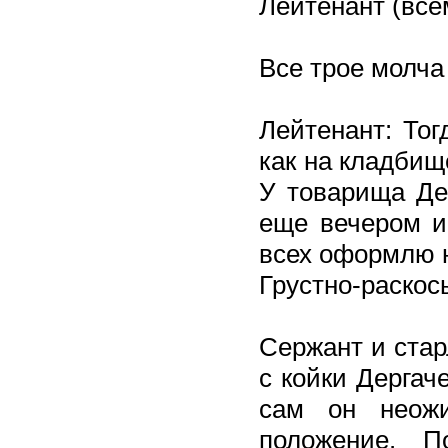
Лейтенант (все
Все трое молча
Лейтенант: Тог
как на кладбищ
У товарища Дер
еще вечером иг
всех оформлю н
Грустно-раско
Сержант и стар
с койки Дергач
сам он неожи
положение. П