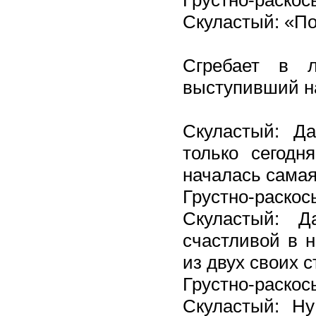
Грустно-раскос
Скуластый: «П
Сгребает в 
выступивший на
Скуластый: Да
только сегодн
началась самая,
Грустно-раскосы
Скуластый: 
счастливой в н
из двух своих с
Грустно-раскос
Скуластый: Ну