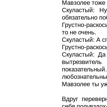
Мавзолее тоже 
Скуластый: Ну
обязательно п
Грустно-раскос
то не очень.
Скуластый: А с
Грустно-раскос
Скуластый: Да
вытрезвител
показатель
любознательных
Мавзолее ты у
Вдруг перевер
себя полувздох