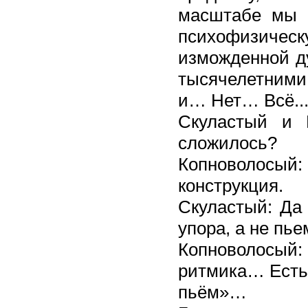
масштабе мы 
психофизич
изможденной д
тысячелетним
и… Нет… Всё..
Скуластый и Г
сложилось?
Копноволосы
конструкция.
Скуластый: Да 
упора, а не пье
Копноволосый: 
ритмика… Есть 
пьём»…