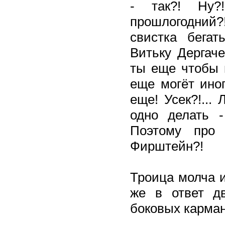
- так?! Ну?
прошлогодний?!
свистка бегат
Витьку Дергаче
ты еще чтобы 
еще могёт иног
еще! Усек?!...
одно делать 
Поэтому про 
Фирштейн?!
Троица молча и
же в ответ д
боковых карман