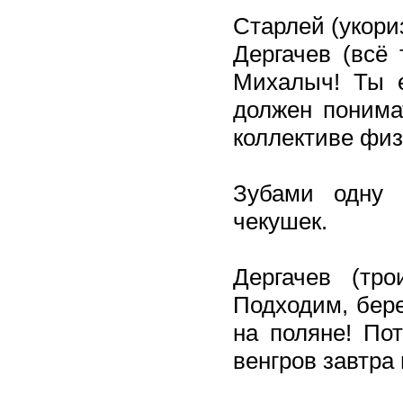
Старлей (укор
Дергачев (всё 
Михалыч! Ты е
должен понима
коллективе физ
Зубами одну 
чекушек.
Дергачев (тр
Подходим, бер
на поляне! По
венгров завтра 