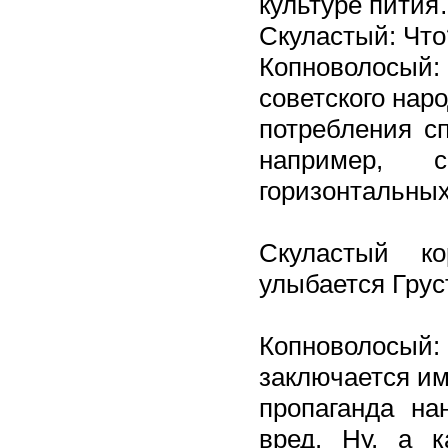
культуре пити
Скуластый: Что
Копноволосый:
советского нар
потребления сп
например, с
горизонтальных
Скуластый к
улыбается Грус
Копноволосый: 
заключается им
пропаганда на
вред. Ну, а к