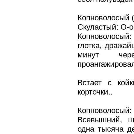
Копноволосый (
Скуластый: О-
Копноволосый:
глотка, дражай
минут чере
проангажировал
Встает с койк
корточки..
Копноволосый: 
Всевышний, ш
одна тысяча де