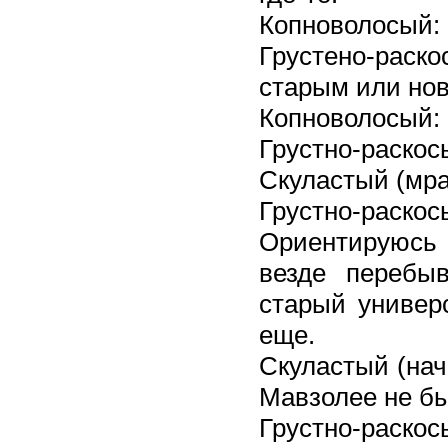
Копноволосый: 
Грустено-раск
старым или но
Копноволосый:
Грустно-раскос
Скуластый (мра
Грустно-раск
Ориентируюсь 
везде перебы
старый универ
еще.
Скуластый (нач
Мавзолее не б
Грустно-рас