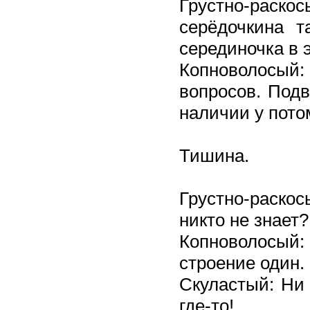
Грустно-раско
серёдочкина т
серединочка в 
Копноволосый: 
вопросов. Подв
наличии у пото
Тишина.
Грустно-раскос
никто не знает?
Копноволосый
строение один.
Скуластый: Ни 
где-то!