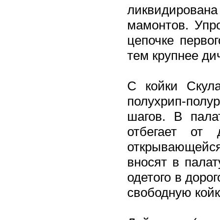
ликвидирован
мамонтов. Упро
цепочке первог
тем крупнее ди
С койки Скула
полухрип-полу
шагов. В пала
отбегает от
открывающейся 
вносят в палат
одетого в доро
свободную койк