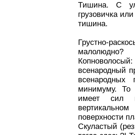
Тишина. С у
грузовичка или
тишина.
Грустно-раско
малолюдно?
Копноволос
всенародный пр
всенародных 
минимуму. То 
имеет сил и
вертикальн
поверхности пл
Скуластый (рез