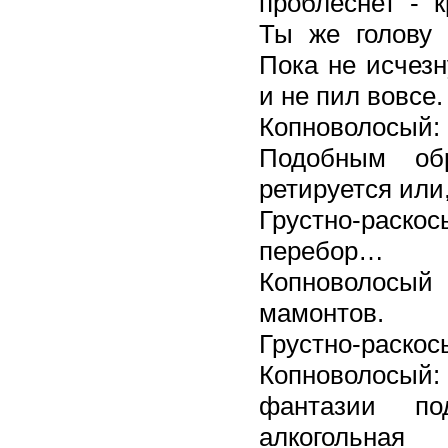
проблеснет - 
Ты же голову
Пока не исчезн
и не пил вовсе.
Копноволосый
Подобным об
ретируется или
Грустно-раскос
перебор…
Копноволосый
мамонтов.
Грустно-раскос
Копноволосый: 
фантазии по
алкогольна