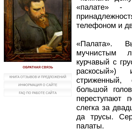
«палате» - 
принадлежностя
телефоном и дв
«Палата». В
мучнистым л
курчавый с гру
ОБРАТНАЯ СВЯЗЬ
раскосый») 
КНИГА ОТЗЫВОВ И ПРЕДЛОЖЕНИЙ
стриженный, 
ИНФОРМАЦИЯ О САЙТЕ
большой голов
FAQ ПО РАБОТЕ САЙТА
переступают 
слегка за двад
да трусы. Сер
палаты.