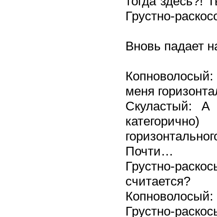
тогда здесь?! 
Грустно-раскосо
Вновь падает на
Копноволосый: 
меня горизонта
Скуластый: А 
категорич
горизонтально
Почти…
Грустно-раскосы
считается?
Копноволосый: 
Грустно-раско