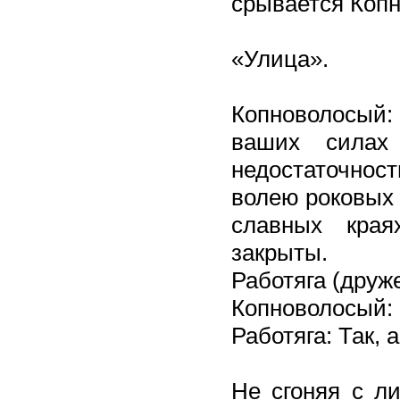
срывается Коп
«Улица».
Копноволосый:
ваших силах
недостаточно
волею роковых 
славных края
закрыты.
Работяга (друж
Копноволосый: 
Работяга: Так, а
Не сгоняя с л