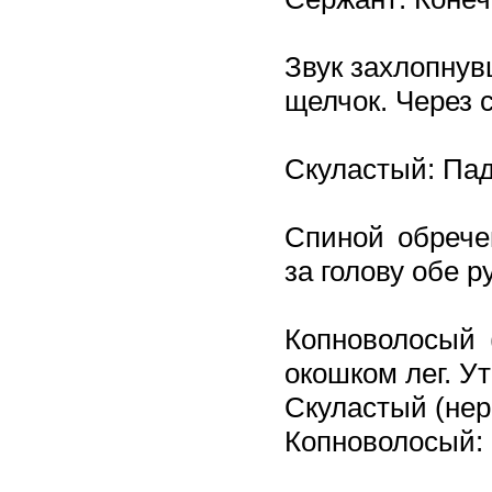
Звук захлопнув
щелчок. Через с
Скуластый: Па
Спиной обрече
за голову обе р
Копноволосый 
окошком лег. У
Скуластый (нер
Копноволосый: