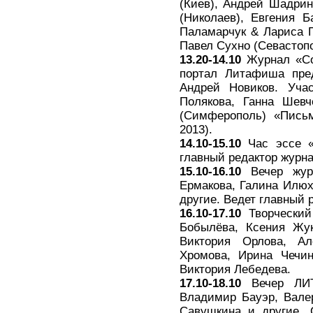
(Киев), Андрей Шадрин
(Николаев), Евгения Б
Паламарчук & Лариса П
Павел Сухно (Севастопо
13.20-14.10
Журнал «Сов
портал Литафиша пред
Андрей Новиков. Уча
Полякова, Ганна Шевч
(Симферополь) «Письм
2013).
14.10-15.10
Час эссе «
главный редактор журн
15.10-16.10
Вечер журн
Ермакова, Галина Илюх
другие. Ведет главный 
16.10-17.10
Творческий
Бобылёва, Ксения Жук
Виктория Орлова, Ал
Хромова, Ирина Чечин
Виктория Лебедева.
17.10-18.10
Вечер ЛИ
Владимир Бауэр, Вале
Савушкина и другие. 