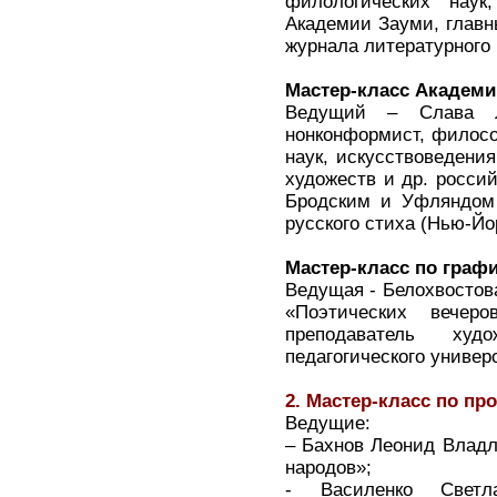
филологических наук
Академии Зауми, главн
журнала литературного 
Мастер-класс Академи
Ведущий – Слава Лё
нонконформист, филосо
наук, искусствоведени
художеств и др. россий
Бродским и Уфляндом
русского стиха (Нью-Й
Мастер-класс по граф
Ведущая - Белохвостова
«Поэтических вечер
преподаватель худо
педагогического универ
2. Мастер-класс по про
Ведущие:
– Бахнов Леонид Владл
народов»;
- Василенко Светла