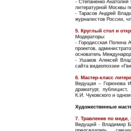
- Степаненко Анатолий
литературной Москвы п
- Тарасов Андрей Влад
журналистов России, ч
5. Круглый стол и от
Модераторы:
- Городисская Полина А
проектов, администрато
основатель Международ
- Ушаков Алексей Влад
сайта видеопоэзии «Гв
6. Мастер-класс литер
Ведущая – Горюнова Ир
драматург, публицист,
К.И. Чуковского и одно
Художественные масте
7. Травление по меди,
Ведущий - Владимир Б
председатель секци