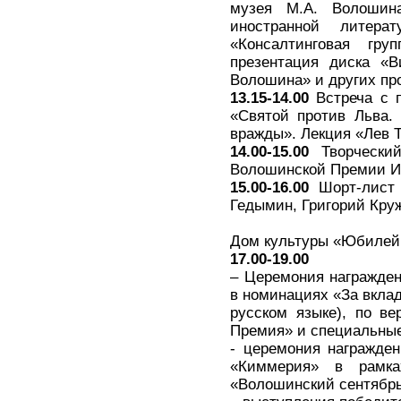
музея М.А. Волошина
иностранной литера
«Консалтинговая гру
презентация диска «В
Волошина» и других пр
13.15-14.00
Встреча с п
«Святой против Льва.
вражды». Лекция «Лев 
14.00-15.00
Творческий
Волошинской Премии Ир
15.00-16.00
Шорт-лист 
Гедымин, Григорий Круж
Дом культуры «Юбилей
17.00-19.00
– Церемония награжде
в номинациях «За вклад
русском языке), по в
Премия» и специальные
- церемония награжде
«Киммерия» в рамках
«Волошинский сентябрь