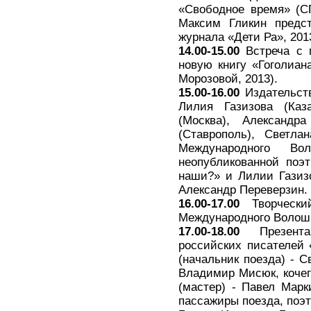
«Свободное время» (СП
Максим Гликин предст
журнала «Дети Ра», 201
14.00-15.00
Встреча с 
новую книгу «Гоголиан
Морозовой, 2013).
15.00-16.00
Издательств
Лилия Газизова (Каз
(Москва), Александр
(Ставрополь), Светла
Международного Во
неопубликованной поэт
наши?» и Лилии Газиз
Александр Переверзин.
16.00-17.00
Творческий
Международного Волоши
17.00-18.00
Презентац
российских писателей 
(начальник поезда) - С
Владимир Мисюк, кочег
(мастер) - Павел Марк
пассажиры поезда, поэт