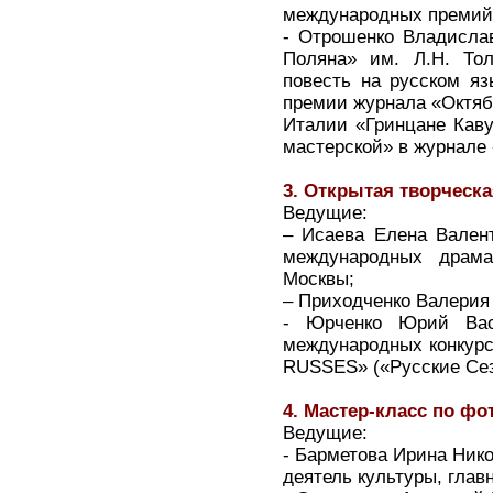
международных премий,
- Отрошенко Владислав
Поляна» им. Л.Н. Тол
повесть на русском яз
премии журнала «Октяб
Италии «Гринцане Каву
мастерской» в журнале
3. Открытая творческ
Ведущие:
– Исаева Елена Валент
международных драмат
Москвы;
– Приходченко Валерия 
- Юрченко Юрий Васи
международных конкурс
RUSSES» («Русские Сез
4. Мастер-класс по фо
Ведущие:
- Барметова Ирина Нико
деятель культуры, глав