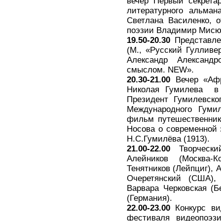
вечер Первый секрета
литературного альман
Светлана Василенко, о
поэзии Владимир Мисюк
19.50-20.30
Представле
(М., «Русский Гулливе
Александр Александр
смыслом. NEW».
20.30-21.00
Вечер «Афр
Николая Гумилева в 
Президент Гумилевско
Международного Гумил
фильм путешественника
Носова о современной 
Н.С.Гумилёва (1913).
21.00-22.00
Творчески
Алейников (Москва-К
Тенятников (Лейпциг), 
Очеретянский (США),
Варвара Черковская (Б
(Германия).
22.00-23.00
Конкурс ви
фестиваля видеопоэз