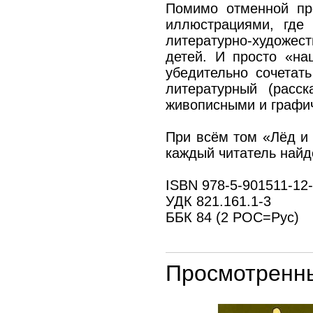
Помимо отменной про
иллюстрациями, где 
литературно-художес
детей. И просто «на
убедительно сочетат
литературный (расс
живописными и графи
При всём том «Лёд и
каждый читатель найдё
ISBN 978-5-901511-12
УДК 821.161.1-3
ББК 84 (2 РОС=Рус)
Просмотренн