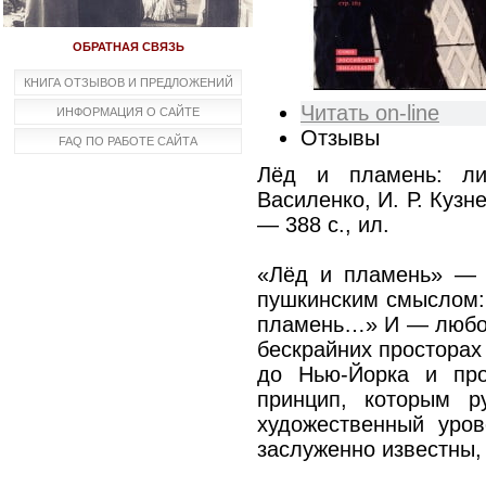
ОБРАТНАЯ СВЯЗЬ
КНИГА ОТЗЫВОВ И ПРЕДЛОЖЕНИЙ
Читать on-line
ИНФОРМАЦИЯ О САЙТЕ
Отзывы
FAQ ПО РАБОТЕ САЙТА
Лёд и пламень: лит
Василенко, И. Р. Кузн
— 388 с., ил.
«Лёд и пламень» — 
пушкинским смыслом: 
пламень…» И — любов
бескрайних просторах
до Нью-Йорка и про
принцип, которым р
художественный уро
заслуженно известны,