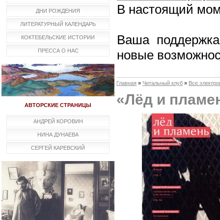
В настоящий мом
ДНИ РОЖДЕНИЯ
ЛИТЕРАТУРНЫЙ КАЛЕНДАРЬ
Ваша поддержка,
КОКТЕБЕЛЬСКИЕ ИСТОРИИ
новые возможнос
ПРЕССА О НАС
Главная
»
Читальный клуб
»
Все электро
«Лёд и пламе
АВТОРСКИЕ СТРАНИЦЫ
АНДРЕЙ КОРОВИН
НИНА ДУНАЕВА
СЕРГЕЙ КАРЕВСКИЙ