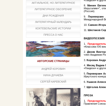
«Гвидеон» и други
АКТУАЛЬНОЕ, НО ЛИТЕРАТУРНОЕ
8.
Минин Евген
Иерусалим»", отв
ЛИТЕРАТУРНОЕ ОБОЗРЕНИЕ
(Россия).
ДНИ РОЖДЕНИЯ
9.
Переверзин 
Международной В
ЛИТЕРАТУРНЫЙ КАЛЕНДАРЬ
10.
Савкин Игор
КОКТЕБЕЛЬСКИЕ ИСТОРИИ
11.
Шестаков Сер
ПРЕССА О НАС
ВИДЕОПОЭЗИЯ
1.​
Председател
«Классики XXI век
2.
Двояк Виктор
член Академии Ро
3.
Коровин Андр
АВТОРСКИЕ СТРАНИЦЫ
4.
Месяц Вадим 
«Гвидеон» и други
АНДРЕЙ КОРОВИН
5.
Переверзин А
НИНА ДУНАЕВА
Иркутского конкур
СЕРГЕЙ КАРЕВСКИЙ
6.
Ушаков Алекс
7.
Щёголев Алек
ПРОЗА
1.​
Председател
Правления Союза 