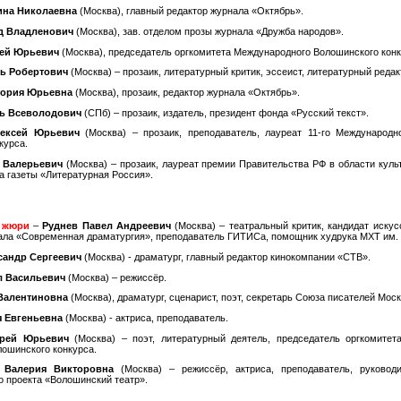
ина Николаевна
(Москва), главный редактор журнала «Октябрь».
д Владленович
(Москва), зав. отделом прозы журнала «Дружба народов».
ей Юрьевич
(Москва), председатель оргкомитета Международного Волошинского конк
рь Робертович
(Москва) – прозаик, литературный критик, эссеист, литературный редак
тория Юрьевна
(Москва), прозаик, редактор журнала «Октябрь».
ь Всеволодович
(СПб) – прозаик, издатель, президент фонда «Русский текст».
ексей Юрьевич
(Москва) – прозаик, преподаватель, лауреат 11-го Международно
курса.
 Валерьевич
(Москва) – прозаик, лауреат премии Правительства РФ в области куль
а газеты «Литературная Россия».
 жюри
–
Руднев Павел Андреевич
(Москва) – театральный критик, кандидат искус
ала «Современная драматургия», преподаватель ГИТИСа, помощник худрука МХТ им. 
сандр Сергеевич
(Москва) - драматург, главный редактор кинокомпании «СТВ».
л Васильевич
(Москва) – режиссёр.
 Валентиновна
(Москва), драматург, сценарист, поэт, секретарь Союза писателей Мос
я Евгеньевна
(Москва) - актриса, преподаватель.
рей Юрьевич
(Москва) – поэт, литературный деятель, председатель оргкомитет
лошинского конкурса.
 Валерия Викторовна
(Москва) – режиссёр, актриса, преподаватель, руководи
о проекта «Волошинский театр».