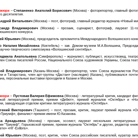
 жюри
–
Степаненко Анатолий Борисович
(Москва) - фоторепортер, главный фото
о десятилетия.
Андрей Витальевич
(Москва) – поэт, фотограф, главный редактор журнала «Новый ми
сандр Владимирович
(Москва) – прозаик, сценарист, фотограф, лауреат 11-г
лошинского конкурса.
ей Юрьевич
(Москва), председатель оргкомитета Международного Волошинского конк
о Наталия Михайловна
(Коктебель) – зав. Домом-музеем М.А.Волошина, Председа
аучно-творческого симпозиума «Волошинский сентябрь».
юдмила Анатольевна
(Симферополь) – журналист, публицист, искусствовед, театр
лен Союза писателей России, Национального Союза художников Украины, Союза теа
рей Владимирович
(Казань-Москва) – фоторепортер, член Союза журналистов Рос
и и Татарстана, член арт-группы «Дастан» (наследие) (Казань), публиковался почти
ана, персональные выставки проходили в Казани и Москве.
 жюри
–
Пустовая Валерия Ефимовна
(Москва) - литературный критик, кандидат фи
ской литературной премии, премии «Дебют», премий журналов «Октябрь» и «Н
и, заведующая отделом критики литературного журнала «Октябрь».
гений Викторович
(Ташкент) – поэт, прозаик, критик, лауреат премий журнала «О
«Триумф», финалист премии имени Ю.Казакова.
са Аркадьевна
(Москва) - прозаик, эссеист, лауреат нескольких литературных 
и "Триумф", Горьковской премии, премии журнала "Октябрь" и других, редактор книж
те» «НГ-Exlibris».
рей Юрьевич
(Москва), поэт, критик, член Союза российских писателей, куратор лит