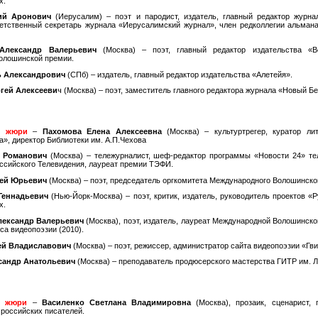
х.
ий Аронович
(Иерусалим) – поэт и пародист, издатель, главный редактор журна
етственный секретарь журнала «Иерусалимский журнал», член редколлегии альман
Александр Валерьевич
(Москва) – поэт, главный редактор издательства «В
олошинской премии.
ь Александрович
(СПб) – издатель, главный редактор издательства «Алетейя».
гей Алексееви
ч (Москва) – поэт, заместитель главного редактора журнала «Новый Бе
ь жюри
–
Пахомова Елена Алексеевна
(Москва) – культуртрегер, куратор лит
а», директор Библиотеки им. А.П.Чехова
 Романович
(Москва) – тележурналист, шеф-редактор программы «Новости 24» те
ссийского Телевидения, лауреат премии ТЭФИ.
ей Юрьевич
(Москва) – поэт, председатель оргкомитета Международного Волошинског
Геннадьевич
(Нью-Йорк-Москва) – поэт, критик, издатель, руководитель проектов «Р
х.
лександр Валерьевич
(Москва), поэт, издатель, лауреат Международной Волошинско
са видеопоэзии (2010).
ей Владиславович
(Москва) – поэт, режиссер, администратор сайта видеопоэзии «Гви
сандр Анатольевич
(Москва) – преподаватель продюсерского мастерства ГИТР им. Л
ь жюри
–
Василенко Светлана Владимировна
(Москва), прозаик, сценарист, 
российских писателей.