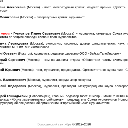
м».
ена Алексеевна
(Москва) - поэт, литературный критик, лауреат премии «Дебют»,
уры».
 Феликсовна
(Москва) – литературный критик, журналист.
ь жюри
-
Гутионтов Павел Семенович
(Москва) – журналист, секретарь Союза жу
итета по защите свободы слова и прав журналистов.
лена Леонидовна
(Москва), экономист, социолог, доктор филологических наук, 
листики МГУ им. М.В.Ломоносова
л Юрьевич
(Иркутск), журналист, редактор, директор ООО «БайкалТелеИнформ»
трий Сергеевич
(Москва) - зам начальника отдела «Общество» газеты «Коммерс
сии
рей Юрьевич
(Москва), поэт, журналист, председатель Оргкомитета конкурса, член 
рь Валентинович
(Москва), журналист, координатор конкурса
олий Федорович
(Москва), журналист, президент Международного клуба собкоро
рей Геннадьевич
(Новосибирск), главный редактор газет «Сибирь: Момент истины
манаха «Жизнь замечательных сибиряков», председатель Союза журналистов Новоси
дународной общественной организации «Евразийский Союз журналистов».
Волошинский сентябрь
© 2012–2026