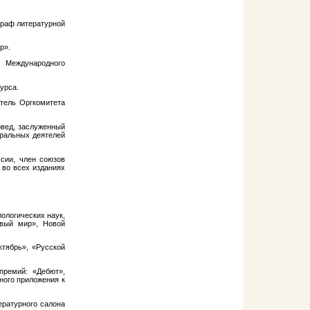
граф литературной
р».
о Международного
урса.
тель Оргкомитета
овед, заслуженный
тральных деятелей
сии, член союзов
 во всех изданиях
лологических наук,
овый мир», Новой
ктябрь», «Русской
премий: «Дебют»,
ного приложения к
ературного салона