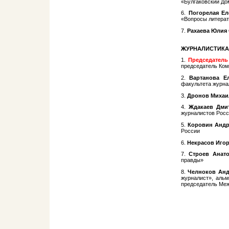
«Булгаковский До
6.​
Погорелая Ел
«Вопросы литерат
7.​
Рахаева Юлия
ЖУРНАЛИСТИКА
1.​
Председател
председатель Ком
2.​
Вартанова Е
факультета журна
3.​
Дронов Михаи
4.​
Ждакаев Дми
журналистов Рос
5.​
Коровин Анд
России
6.​
Некрасов Иго
7.​
Строев Анат
правды»
8.​
Челноков Анд
журналист», аль
председатель Меж