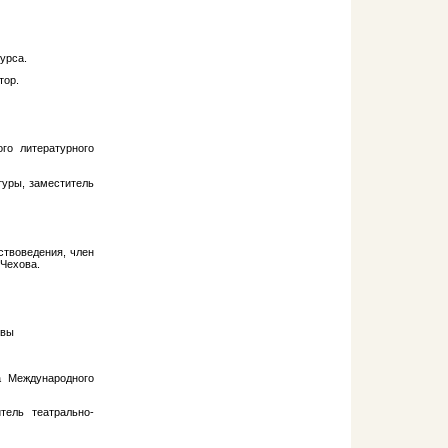
урса.
тор.
го литературного
туры, заместитель
ствоведения, член
Чехова.
квы
а Международного
тель театрально-