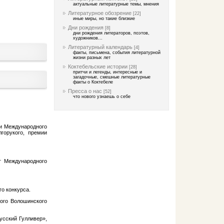
актуальные литературные темы, мнения
Литературное обозрение
[22]
иные миры, но такие близкие
Дни рождения
[8]
дни рождения литераторов, поэтов,
художников...
Литературный календарь
[4]
факты, письмена, события литературной
жизни разных лет
Коктебельские истории
[28]
притчи и легенды, интересные и
загадочные, смешные литературные
факты о Коктебеле
Пресса о нас
[52]
что нового узнаешь о себе
ии Международного
горукого, премии
т Международного
о конкурса.
ного Волошинского
усский Гулливер»,