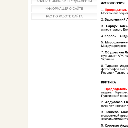
КНИГА ОТЗЫВОВ И ПРЕДЛОЖЕНИЙ
ФОТОПОЭЗИЯ
ИНФОРМАЦИЯ О САЙТЕ
1.​
Председатель
Москвы последнег
FAQ ПО РАБОТЕ САЙТА
2.​
Василевский 
3.​
Барбух Алек
литературного Во
4.
Коровин Андр
5.
Мирошниченк
Международного н
7.
Обуховская Л
журналист АРК, ч
Украины.
8.
Тарасов Анд
фотографов Росси
России и Татарст
КРИТИКА
1.​
Председатель
лауреат Горьков
Пушкинской преми
2.​
Абдуллаев Ев
премии», премии 
3.​
Ганиева Али
молодежной преми
«Независимой газе
5.​
Коровин Анд