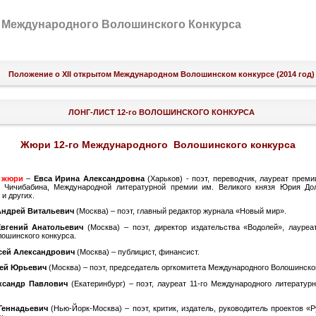
 Международного Волошинского Конкурса
Положение о XII открытом Международном Волошинском конкурсе (2014 год)
ЛОНГ-ЛИСТ 12-го ВОЛОШИНСКОГО КОНКУРСА
Жюри 12-го Международного Волошинского конкурса
 жюри
–
Евса Ирина Александровна
(Харьков) - поэт, переводчик, лауреат прем
 Чичибабина, Международной литературной премии им. Великого князя Юрия Дол
и других.
Андрей Витальевич
(Москва) – поэт, главный редактор журнала «Новый мир».
вгений Анатольевич
(Москва) – поэт, директор издательства «Водолей», лауреа
лошинского конкурса.
сей Александрович
(Москва) – публицист, финансист.
ей Юрьевич
(Москва) – поэт, председатель оргкомитета Международного Волошинског
ксандр Павлович
(Екатеринбург) – поэт, лауреат 11-го Международного литератур
Геннадьевич
(Нью-Йорк-Москва) – поэт, критик, издатель, руководитель проектов «Р