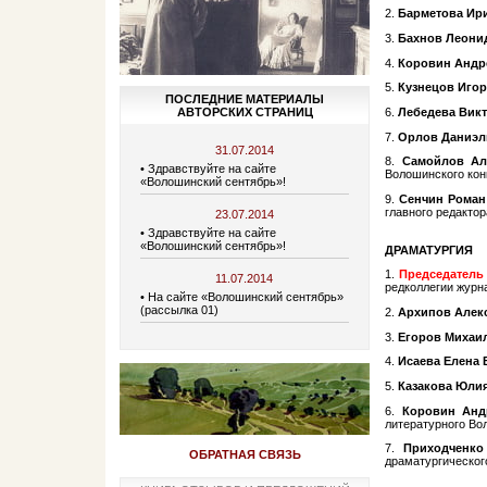
2.
Барметова Ир
3.
Бахнов Леони
4.
Коровин Андр
5.
Кузнецов Иго
ПОСЛЕДНИЕ МАТЕРИАЛЫ
АВТОРСКИХ СТРАНИЦ
6.
Лебедева Вик
7.
Орлов Даниэл
31.07.2014
8.
Самойлов Ал
• Здравствуйте на сайте
Волошинского кон
«Волошинский сентябрь»!
9.
Сенчин Роман
главного редактор
23.07.2014
• Здравствуйте на сайте
«Волошинский сентябрь»!
ДРАМАТУРГИЯ
1.​
Председатель
11.07.2014
редколлегии журн
• На сайте «Волошинский сентябрь»
(рассылка 01)
2.
Архипов Алек
3.
Егоров Михаи
4.
Исаева Елена
5.
Казакова Юли
6.
Коровин Анд
литературного Во
7.
Приходченко
ОБРАТНАЯ СВЯЗЬ
драматургическог