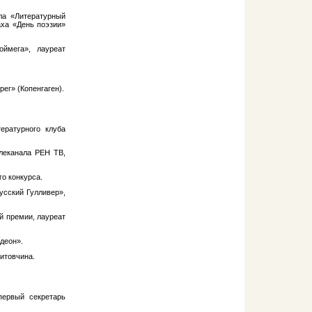
ла «Литературный
аха «День поэзии»
оймега», лауреат
рег» (Копенгаген).
ературного клуба
леканала РЕН ТВ,
о конкурса.
усский Гулливер»,
й премии, лауреат
деон».
итовчина.
первый секретарь