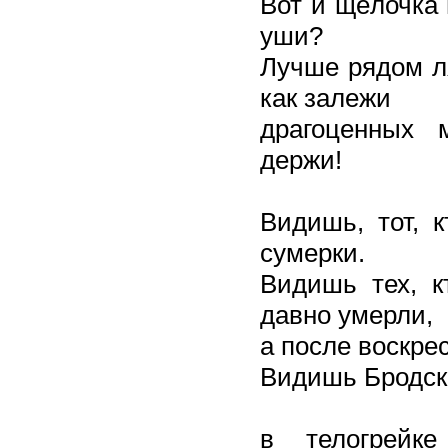
Вот и щёлочка 
уши?
Лучше рядом ля
как залежи
драгоценных 
держи!
Видишь, тот, 
сумерки.
Видишь тех, к
давно умерли,
а после воскре
Видишь Бродско
в телогрейк