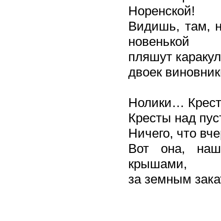
Норенской!
Видишь, там, н
новенькой
пляшут каракул
двоек виновник
Нолики… Крести
Кресты над пу
Ничего, что вче
Вот она, наш
крышами,
за земным зака