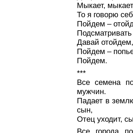
Мыкает, мыкает
То я говорю себ
Пойдем – отойд
Подсматривать
Давай отойдем
Пойдем – попье
Пойдем.
***
Все семена п
мужчин.
Падает в землю
сын,
Отец уходит, с
Все города п