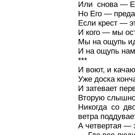
Или снова ― Е
Но Его ― преда
Если крест ― э
И кого ― мы о
Мы на ощупь и
И на ощупь нам
***
И воют, и качаю
Уже доска конча
И затевает пер
Вторую слышно
Никогда со дв
ветра поддувает
А четвертая — 
— Где все люди