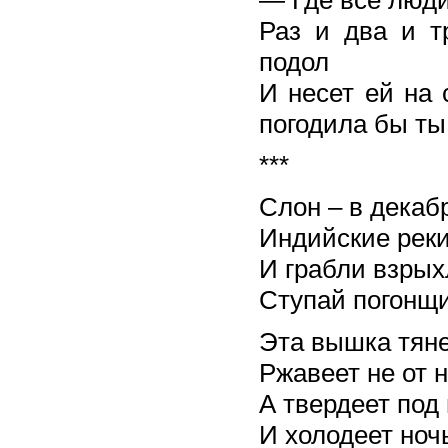
Раз и два и т
подол
И несет ей на
погодила бы ты
***
Слон – в декаб
Индийские реки
И грабли взрых
Ступай погонщи
Эта вышка тяне
Ржавеет не от 
А твердеет под 
И холодеет но