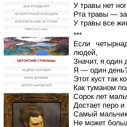
У травы нет но
ДНИ РОЖДЕНИЯ
Рта травы ― з
ЛИТЕРАТУРНЫЙ КАЛЕНДАРЬ
У травы все жи
КОКТЕБЕЛЬСКИЕ ИСТОРИИ
ПРЕССА О НАС
***
Если четырна
людей,
Значит, я один 
АВТОРСКИЕ СТРАНИЦЫ
Я — один день
АНДРЕЙ КОРОВИН
Этот куст так ко
НИНА ДУНАЕВА
Как туманом по
СЕРГЕЙ КАРЕВСКИЙ
Сорок лет мальч
Достает перо и 
Самый мальчик
Не может боль