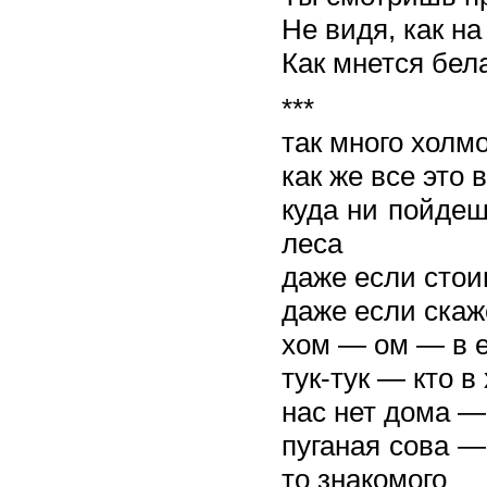
Не видя, как на
Как мнется бела
***
так много холм
как же все это 
куда ни пойде
леса
даже если стои
даже если скаж
хом ― ом ― в 
тук-тук ― кто в
нас нет дома ―
пуганая сова ―
то знакомого