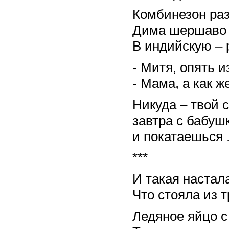
Комбинезон ра
Дима шершаво 
В индийскую – р
- Митя, опять 
- Мама, а как ж
Никуда – твой с
завтра с бабуш
и покатаешься 
***
И такая настала
Что стояла из т
Ледяное яйцо с