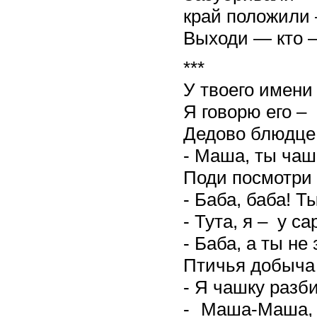
край положили
Выходи — кто 
***
У твоего имени
Я говорю его – 
Дедово блюдце 
- Маша, ты чаш
Поди посмотри 
- Баба, баба! Т
- Тута, я – у са
- Баба, а ты не
Птичья добыча 
- Я чашку разби
- Маша-Маша,