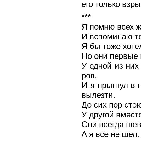
его только взр
***
Я помню всех 
И вспоминаю те
Я бы тоже хоте
Но они первые 
У одной из ни
ров,
И я прыгнул в н
вылезти.
До сих пор стою
У другой вмест
Они всегда шев
А я все не шел.