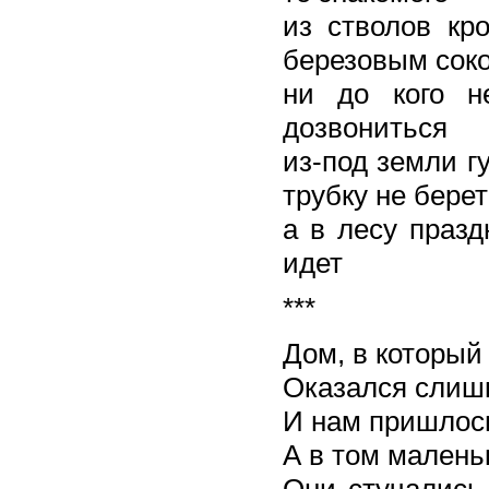
из стволов кр
березовым сок
ни до кого н
дозвониться
из-под земли г
трубку не берет
а в лесу праз
идет
***
Дом, в который
Оказался слиш
И нам пришлось
А в том малень
Они стучались