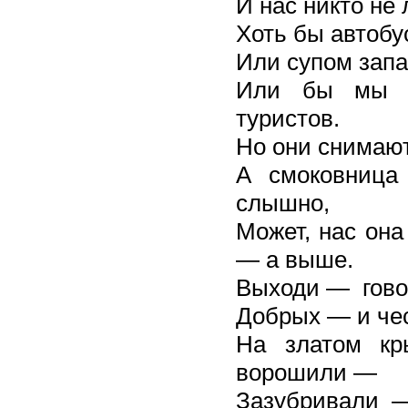
И нас никто не 
Хоть бы автобу
Или супом запа
Или бы мы п
туристов.
Но они снимают
А смоковница
слышно,
Может, нас она
— а выше.
Выходи — гов
Добрых — и ч
На златом к
ворошили —
Зазубривали 