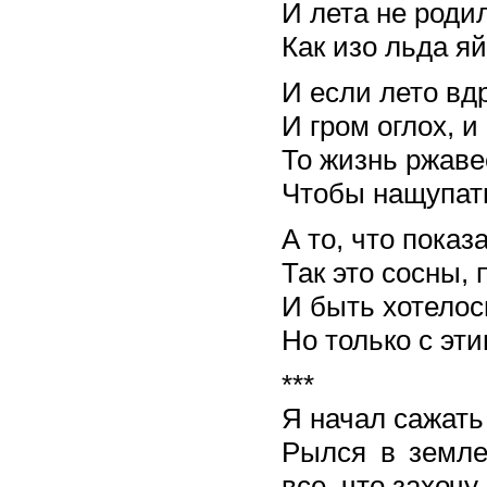
И лета не родил
Как изо льда яй
И если лето вд
И гром оглох, и
То жизнь ржаве
Чтобы нащупать
А то, что пока
Так это сосны, 
И быть хотелос
Но только с эти
***
Я начал сажать
Рылся в земле
все, что захочу