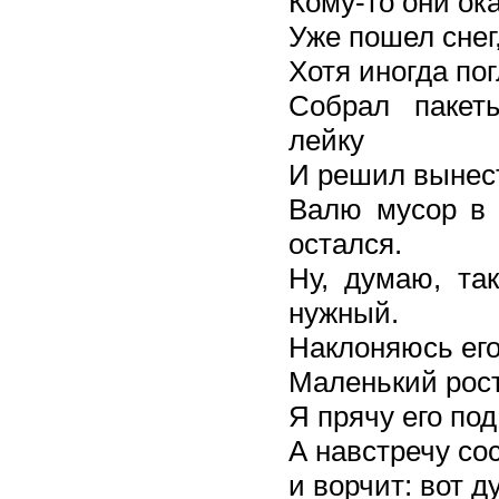
Кому-то они ок
Уже пошел снег,
Хотя иногда по
Собрал пакет
лейку
И решил вынест
Валю мусор в 
остался.
Ну, думаю, так
нужный.
Наклоняюсь его
Маленький рос
Я прячу его под
А навстречу со
и ворчит: вот д