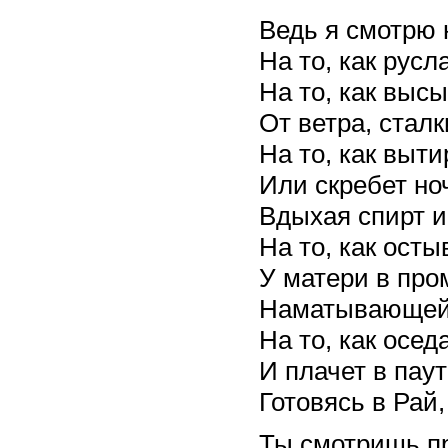
Ведь я смотрю 
На то, как русл
На то, как высы
От ветра, стал
На то, как выт
Или скребет но
Вдыхая спирт и
На то, как ост
У матери в про
Наматывающей 
На то, как осед
И плачет в пау
Готовясь в Рай,
Ты смотришь пр