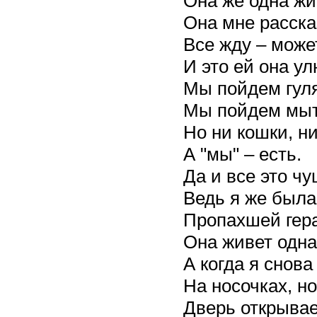
Она же одна жи
Она мне расска
Все жду – может
И это ей она у
Мы пойдем гуля
Мы пойдем мыт
Но ни кошки, ни
А "мы" – есть.
Да и все это ч
Ведь я же была 
Пропахшей гера
Она живет одна
А когда я снова
На носочках, но
Дверь открывае