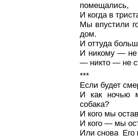
помещались,
И когда в трис
Мы впустили го
дом.
И оттуда больш
И никому — не
— никто — не с
***
Если будет сме
И как ночью 
собака?
И кого мы оста
И кого ― мы о
Или снова Его