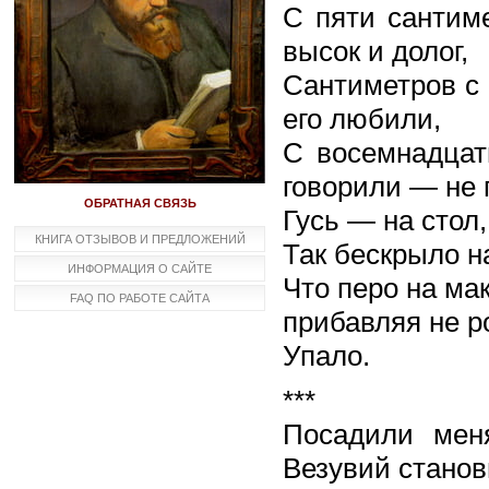
С пяти сантиме
высок и долог,
Сантиметров с 
его любили,
С восемнадцат
говорили — не 
ОБРАТНАЯ СВЯЗЬ
Гусь — на стол
КНИГА ОТЗЫВОВ И ПРЕДЛОЖЕНИЙ
Так бескрыло н
ИНФОРМАЦИЯ О САЙТЕ
Что перо на ма
FAQ ПО РАБОТЕ САЙТА
прибавляя не ро
Упало.
***
Посадили мен
Везувий станов