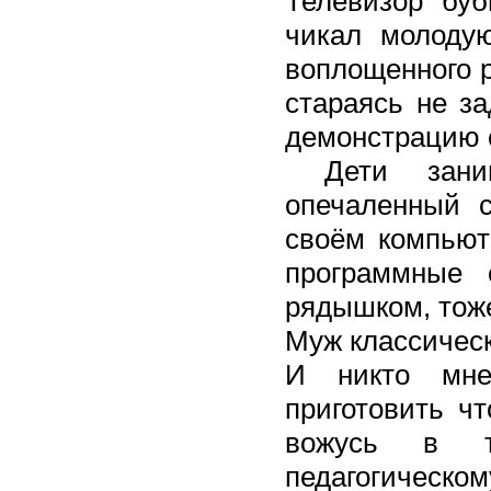
Телевизор буб
чикал молодую
воплощенного р
стараясь не з
демонстрацию с
Дети заним
опечаленный 
своём компьют
программные 
рядышком, тоже
Муж классическ
И никто мне
приготовить чт
вожусь в т
педагогическо