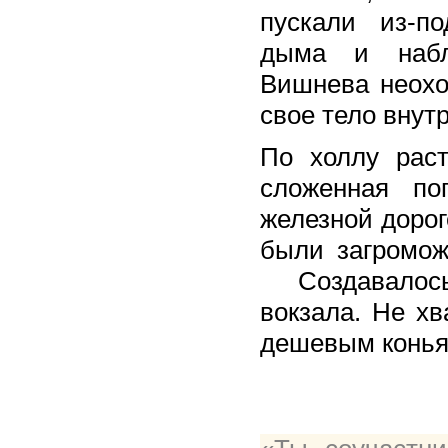
пускали из-п
дыма и набл
Вишнева неохо
свое тело внутр
По холлу раст
сложенная по
железной доро
были загромо
Создавалось
вокзала. Не хв
дешевым конья