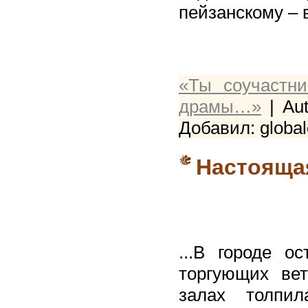
пейзанскому –
«Ты соучастн
драмы…»
| Aut
Добавил: global
Настояща
...В городе о
торгующих ве
залах толпил