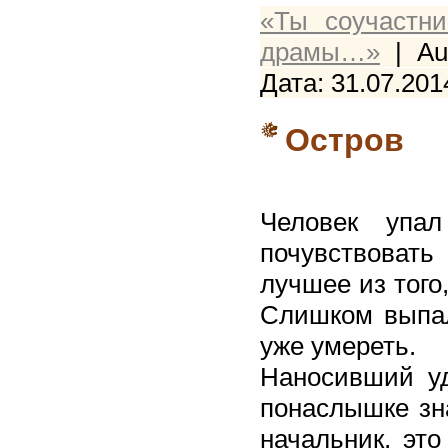
«Ты соучастн
драмы…»
| Aut
Дата:
31.07.201
Остров
Человек упа
почувствовать
лучшее из того
Слишком выпал
уже умереть.
Наносивший уд
понаслышке зна
начальник, это