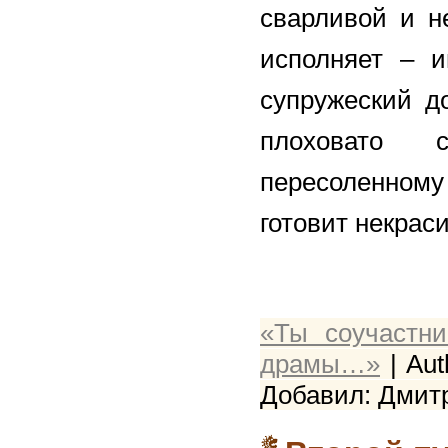
сварливой и н
исполняет – и
супружеский до
плоховато с
пересоленному
готовит некра
«Ты соучастн
драмы…»
| Aut
Добавил: Дмитр