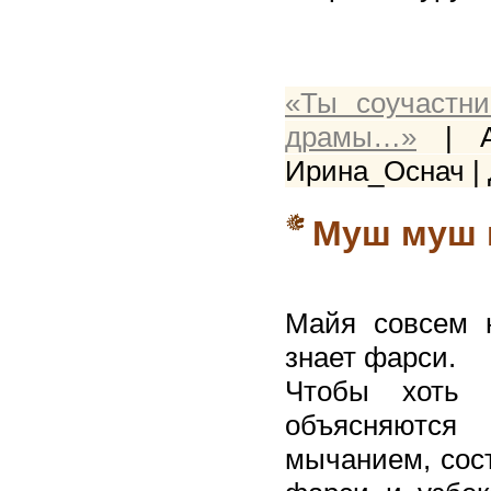
«Ты соучастн
драмы…»
| Au
Ирина_Оснач |
Муш муш
Майя совсем н
знает фарси.
Чтобы хоть 
объясняются
мычанием, сост