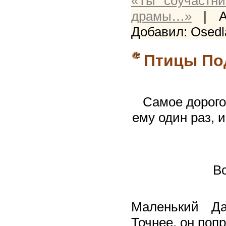
«Ты соучастн
драмы…»
| Au
Добавил: Osedl
Птицы По
Самое дорогое
ему один раз, 
Вс
Маленький Д
Точнее, он попр