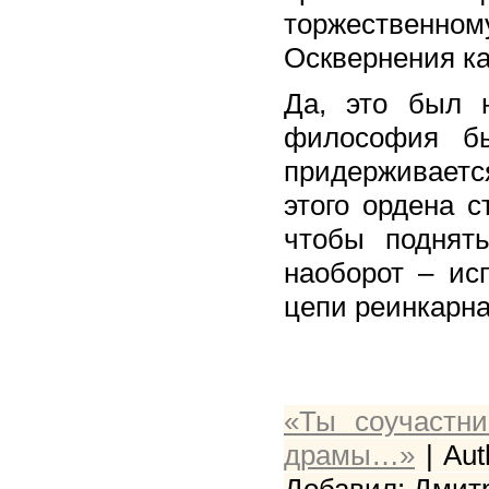
торжественно
Осквернения к
Да, это был 
философия бы
придерживаетс
этого ордена с
чтобы поднят
наоборот – ис
цепи реинкарна
«Ты соучастн
драмы…»
| Aut