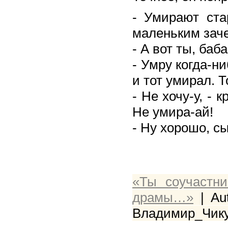
- Умирают ста
маленьким зач
- А вот ты, баб
- Умру когда-н
и тот умирал. Т
- Не хочу-у, - 
Не умира-ай!
- Ну хорошо, сы
«Ты соучастн
драмы…»
| Au
Владимир_Чику