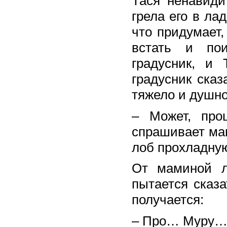
Тася ненавиди
грела его в ла
что придумает,
встать и по
градусник, и 
градусник сказ
тяжело и душно
– Может, про
спрашивает мам
лоб прохладную
От маминой л
пытается сказа
получается:
– Про… Муру