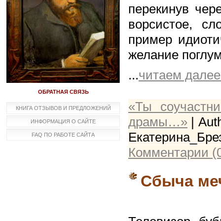
перекинув чере
ворсистое, сл
пример идиоти
желание поглум
...
читаем далее
ОБРАТНАЯ СВЯЗЬ
«Ты соучастн
КНИГА ОТЗЫВОВ И ПРЕДЛОЖЕНИЙ
драмы…»
| Aut
ИНФОРМАЦИЯ О САЙТЕ
Екатерина_Б
FAQ ПО РАБОТЕ САЙТА
Комментарии (
Сбыча ме