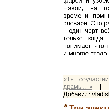
фарси и узбек
Навои, на го
времени помни
словаря. Это р
– один черт, в
только когда
понимает, что-
и многое стал
«Ты соучастн
драмы…»
| Au
Добавил: vladis
Три элект