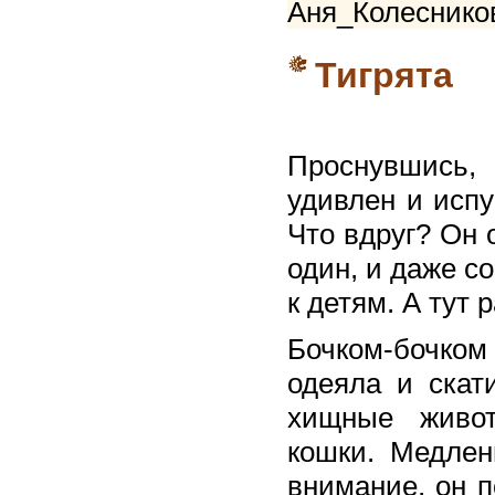
Аня_Колесников
Тигрята
Проснувшись,
удивлен и испу
Что вдруг? Он 
один, и даже со
к детям. А тут р
Бочком-бочком
одеяла и скат
хищные живот
кошки. Медлен
внимание, он п