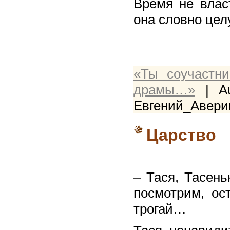
Время не влас
она словно цел
«Ты соучастн
драмы…»
| Au
Евгений_Аверин
Царство
– Тася, Тасень
посмотрим, ост
трогай…