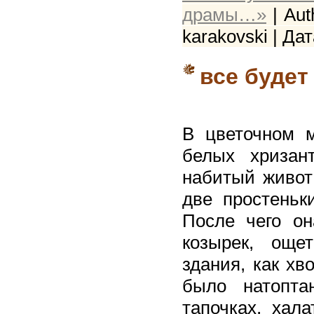
драмы…»
| Aut
karakovski | Да
все будет 
В цветочном 
белых хризан
набитый живот 
две простеньк
После чего о
козырек, още
здания, как хв
было натопт
тапочках, хал