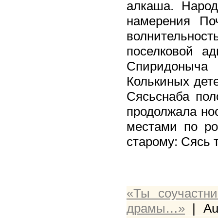
алкаша. Народ
намерения По
волнительно
поселковой ад
Спиридоныча
Колькиных дете
Сясьснаба пол
продолжала но
местами по ро
старому: Сясь т
«Ты соучастн
драмы…»
| Au