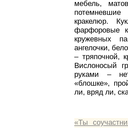
мебель, мато
потемневшие 
кракелюр. К
фарфоровые к
кружевных па
ангелочки, бел
– тряпочной, 
Вислоносый гр
руками – не
«блошке», про
ли, вряд ли, с
«Ты соучастн