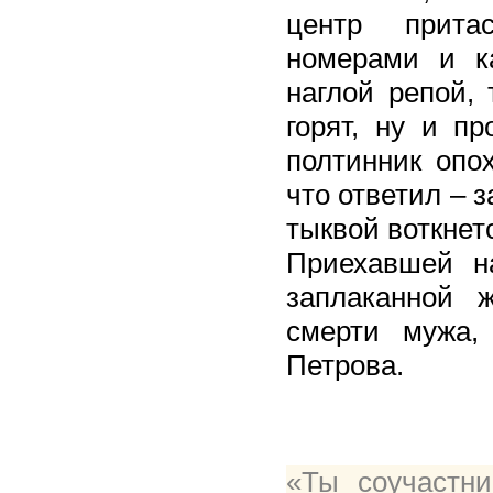
центр прита
номерами и к
наглой репой, 
горят, ну и пр
полтинник опох
что ответил – з
тыквой воткнетс
Приехавшей н
заплаканной 
смерти мужа,
Петрова.
«Ты соучастн