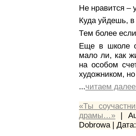
Не нравится – у
Куда уйдешь, в
Тем более если
Еще в школе о
мало ли, как ж
на особом сче
художником, но
...
читаем далее
«Ты соучастн
драмы…»
| Au
Dobrowa | Дата