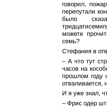
говорил, пожа
перепутали ко
было ска
тридцатисеми
можете прочит
семь?
Стефания в отв
– А что тут ст
часов на кособ
прошлом году 
отваливается, н
И я уже знал, ч
– Фрис одер шт