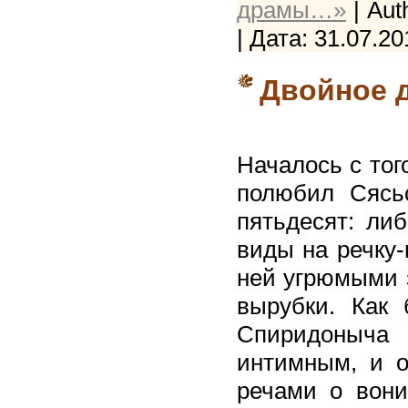
драмы…»
| Aut
| Дата:
31.07.20
Двойное 
Началось с тог
полюбил Сясьс
пятьдесят: либ
виды на речку-
ней угрюмыми з
вырубки. Как
Спиридоныча
интимным, и о
речами о вони