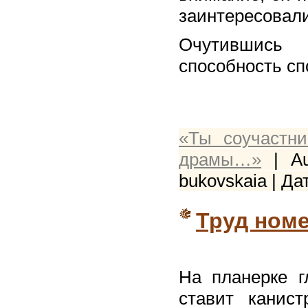
заинтересовали
Очутившись
способность сп
«Ты соучастн
драмы…»
| Au
bukovskaia | Да
Труд ном
На планерке г
ставит канис