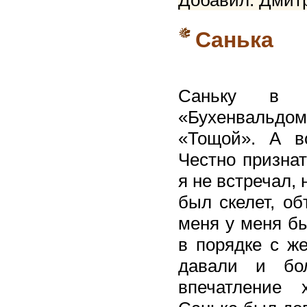
Добавил: Дмитр
Санька
Саньку в 
«Бухенвальдом
«Тощой». А в
Честно признат
я не встречал, 
был скелет, об
меня у меня бы
в порядке с же
давали и бо
впечатление 