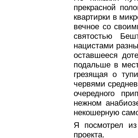
прекрасной поло
квартирки в мик
вечное со свои
святостью Беш
нацистами разны
оставшееся дот
подальше в мест
грезящая о туп
червями среднев
очередного при
нежном анабиоз
некошерную самог
Я посмотрел из
проекта.