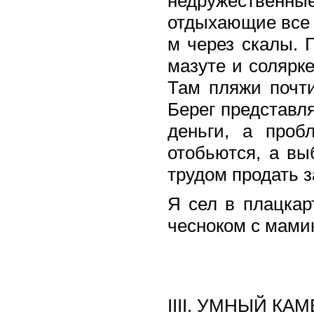
недружествен
отдыхающие все 
м через скалы. 
мазуте и солярке
Там пляжи почти
Берег представл
деньги, а проб
отобьются, а вы
трудом продать з
Я сел в плацкар
чесноком с мами
IIII. УМНЫЙ КА