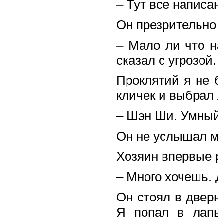
– Тут все написа
Он презрительно
– Мало ли что н
сказал с угрозой.
Проклятий я не 
кличек и выбрал 
– Шэн Ши. Умный 
Он не услышал мо
Хозяин впервые 
– Много хочешь. 
Он стоял в дверн
Я попал в лапы