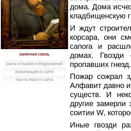
дома. Дома исчез
кладбищенскую г
И ждут строител
корсара, они с
сапога и расшл
домах. Гвозди
ОБРАТНАЯ СВЯЗЬ
пропавших гнезд
КНИГА ОТЗЫВОВ И ПРЕДЛОЖЕНИЙ
ИНФОРМАЦИЯ О САЙТЕ
Пожар сожрал зд
FAQ ПО РАБОТЕ САЙТА
Алфавит давно и
существ. И нек
другие замерли 
соитии W, которо
Иные гвозди ра