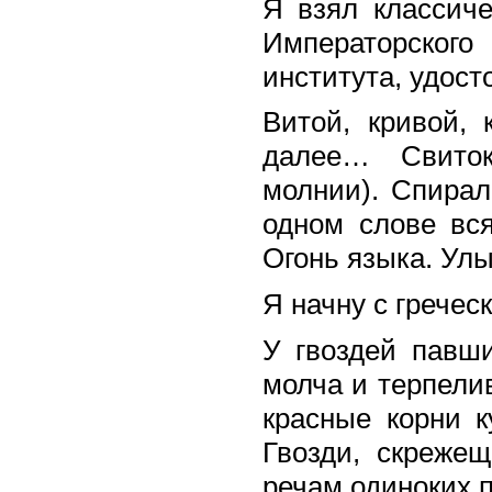
Я взял классиче
Императорског
института, удос
Витой, кривой,
далее… Свиток.
молнии). Спирал
одном слове вся
Огонь языка. Улы
Я начну с гречес
У гвоздей павши
молча и терпели
красные корни к
Гвозди, скреже
речам одиноких 