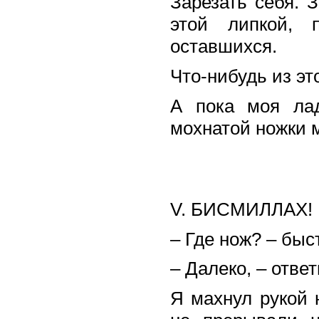
Зарезать себя. 
этой липкой, 
оставшихся.
Что-нибудь из эт
А пока моя лад
мохнатой ножки 
V. БИСМИЛЛАХ!
– Где нож? – быс
– Далеко, – отве
Я махнул рукой 