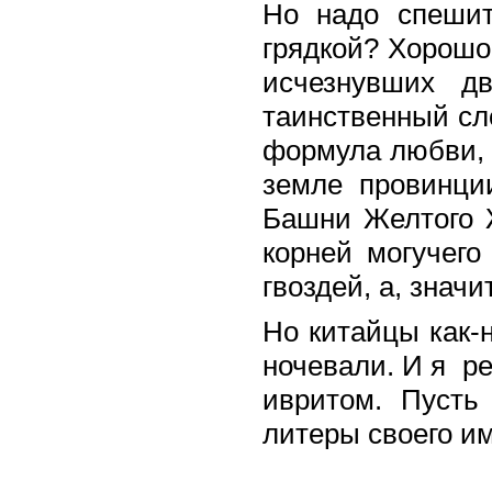
Но надо спешит
грядкой? Хорошо 
исчезнувших д
таинственный сл
формула любви, 
земле провинци
Башни Желтого Ж
корней могучего
гвоздей, а, значи
Но китайцы как-н
ночевали. И я ре
ивритом. Пусть
литеры своего им