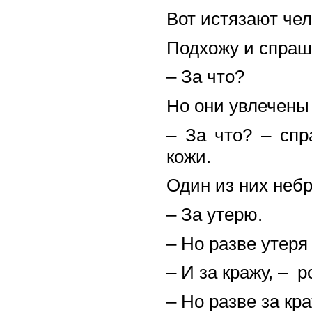
Вот истязают чел
Подхожу и спра
– За что?
Но они увлечены
– За что? – сп
кожи.
Один из них небр
– За утерю.
– Но разве утеря
– И за кражу, – 
– Но разве за кр