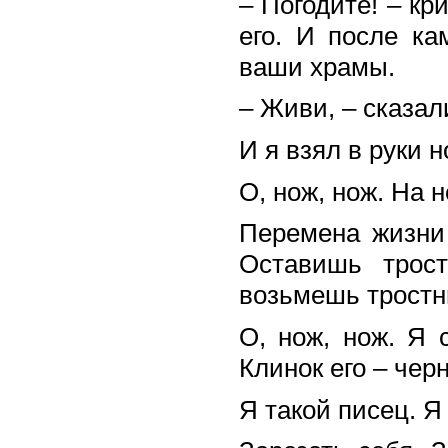
– Погодите! – кр
его. И после к
ваши храмы.
– Живи, – сказал
И я взял в руки н
О, нож, нож. На н
Перемена жизни
Оставишь трос
возьмешь тростн
О, нож, нож. Я 
Клинок его – чер
Я такой писец. Я