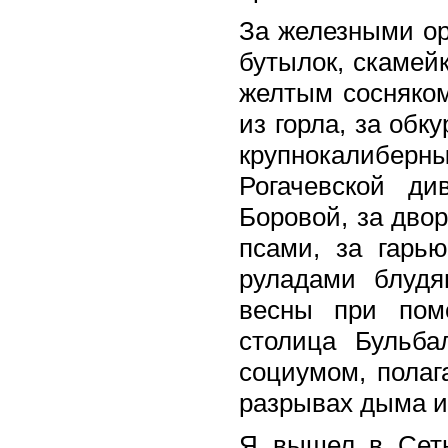
За железными о
бутылок, скамей
желтым сосняком
из горла, за обк
крупнокалиберны
Рогачевской д
Боровой, за дво
псами, за гарь
руладами блудя
весны при пом
столица Бульба
социумом, полаг
разрывах дыма и
Я вышел в Сеть