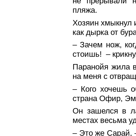
не прерывали 
пляжа.
Хозяин хмыкнул и
как дырка от бур
– Зачем нож, ко
стоишь! – крикну
Паранойя жила в
на меня с отвра
– Кого хочешь о
страна Офир, Эм
Он зашелся в л
местах весьма у
– Это же Сарай, 