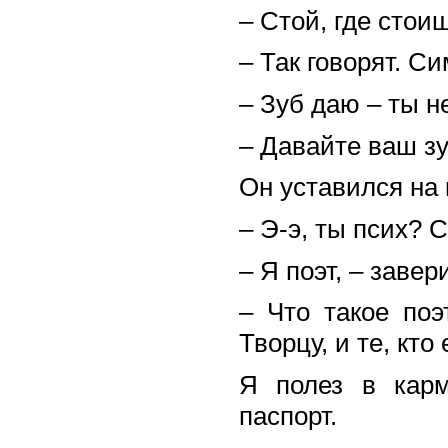
– Стой, где стои
– Так говорят. С
– Зуб даю – ты н
– Давайте ваш зуб
Он уставился на 
– Э-э, ты псих? 
– Я поэт, – заве
– Что такое поэ
Творцу, и те, кто
Я полез в карм
паспорт.