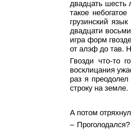
двадцать шесть л
такое небогатое
грузинский язык
двадцати восьми
игра форм гвозде
от алэф до тав. 
Гвозди что-то г
восклицания ужас
раз я преодолел
строку на земле.
ε λ
А потом отряхнул
– Проголодался?