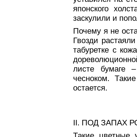
японского холс
заскулили и попо
Почему я не оста
Гвозди растаяли 
табуретке с кож
дореволюционно
листе бумаге 
чесноком. Таки
остается.
II. ПОД ЗАПАХ
Такие цветные 