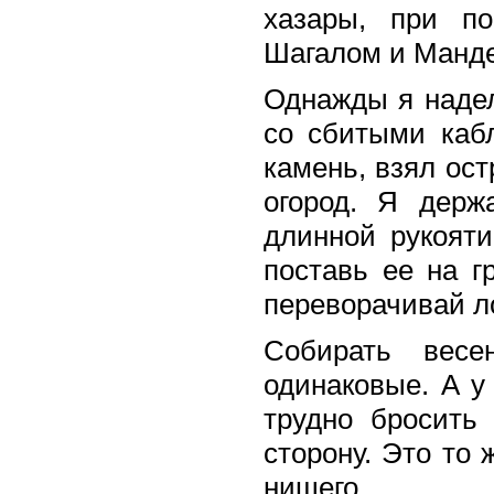
хазары, при п
Шагалом и Манд
Однажды я надел
со сбитыми кабл
камень, взял ост
огород. Я держ
длинной рукояти
поставь ее на г
переворачивай л
Собирать весе
одинаковые. А у
трудно бросить
сторону. Это то 
нищего.