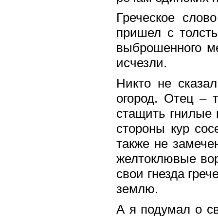
Греческое слово
пришел с толст
выброшенного ме
исчезли.
Никто не сказал
огород. Отец – 
стащить гнилые г
стороны кур сос
также не замече
желтоклювые вор
свои гнезда греч
землю.
А я подумал о св