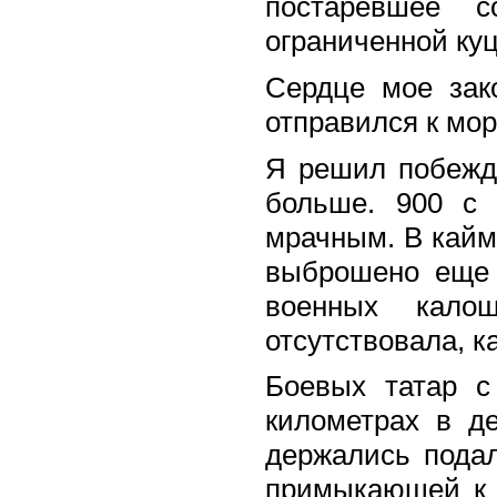
постаревшее с
ограниченной ку
Сердце мое зак
отправился к мо
Я решил побежда
больше. 900 с
мрачным. В кайм
выброшено еще 
военных кало
отсутствовала, к
Боевых татар 
километрах в д
держались подал
примыкающей к 