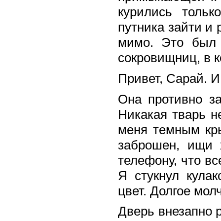
курились тольк
путника зайти и 
мимо. Это был 
сокровищниц, в к
Привет, Сарай. И
Она противно за
Никакая тварь н
меня темным кры
заброшен, ищи 
телефону, что вс
Я стукнул кула
цвет. Долгое мол
Дверь внезапно 