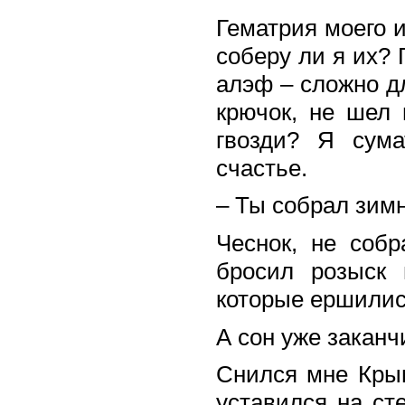
Гематрия моего и
соберу ли я их? 
алэф – сложно д
крючок, не шел 
гвозди? Я сум
счастье.
– Ты собрал зимн
Чеснок, не соб
бросил розыск 
которые ершилис
А сон уже заканч
Снился мне Крым
уставился на ст