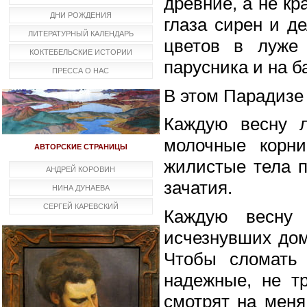
древние, а не к
ДНИ РОЖДЕНИЯ
глаза сирен и д
ЛИТЕРАТУРНЫЙ КАЛЕНДАРЬ
цветов в луже 
КОКТЕБЕЛЬСКИЕ ИСТОРИИ
парусника и на б
ПРЕССА О НАС
В этом Парадизе 
Каждую весну л
молочные корн
АВТОРСКИЕ СТРАНИЦЫ
жилистые тела п
АНДРЕЙ КОРОВИН
зачатия.
НИНА ДУНАЕВА
СЕРГЕЙ КАРЕВСКИЙ
Каждую весну 
исчезнувших дом
Чтобы сломать 
надежные, не тр
смотрят на меня