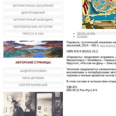
ЛИТЕРАТУРНОЕ ОБОЗРЕНИЕ
ДНИ РОЖДЕНИЯ
ЛИТЕРАТУРНЫЙ КАЛЕНДАРЬ
КОКТЕБЕЛЬСКИЕ ИСТОРИИ
Читать on-line
ПРЕССА О НАС
Отзывы
Паровозъ: поэтический альманах-нав
писателей, 2014.—352 с.
ava group в
ISBN 978-5-901511-15-2
«Паровозъ» продолжает осваивать 
Магнитогорск—Челябинск—Тюмень
АВТОРСКИЕ СТРАНИЦЫ
Иркутск», «Ростов-на-Дону— Элис
Читателю предлагается увлекательн
АНДРЕЙ КОРОВИН
московскими и петербургскими авт
терпким и тёплым ароматом поэтов 
НИНА ДУНАЕВА
В этом составе в путешествие отпр
СЕРГЕЙ КАРЕВСКИЙ
УДК 821
ББК 84 (2 Рос=Рус) 6-5