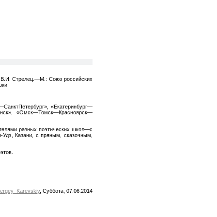
, В.И. Стрелец.—М.: Союз российских
рки
а—СанктПетербург», «Екатеринбург—
енск», «Омск—Томск—Красноярск—
вителями разных поэтических школ—с
Удэ, Казани, с пряным, сказочным,
этов.
ergey_Karevskiy
, Суббота, 07.06.2014