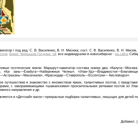
игатор / под ред. С. В. Василенко, В. Н. Мисюка; сост. С. В. Василенко, В. Н. Мисюк
 сочи
.
Борис Чернышов Госдума, viii
. все индивидуалки в новосибирске -
на сайте
Сиби
новые поэтические земли. Маршрут-навигатор состава номер два: «Калуга—Москв
», «Ка- зань—Елабуга—Набережные Челны», «Улан-Удэ—Владивосток—Благовещ
та—Астрахань—Махачкала», «Краснодар—Ставрополь—Ессентуки— Кисловодск».
ое путешествие и знакомство с множеством ярких, талантливых поэтов, с предста
орами, с завораживающими «шаманскими» пронзительными ритмами поэтов из Улан-
южного направления и др.
авляется и «Детский» вагон—прекрасные подборки талантливых, пишущих для детей по
Добавил:
S