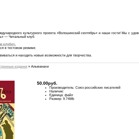
ждународного культурного проекта «Волошинский сентябрь» и наши гости! Мы с уд
ь» — Читальный клуб.
м клубе».
ся в тестовом режиме.
виваться и находить новые возможности для творчества.
ктронные издания
»
Альманахи
50.00руб.
Производитель:
Союз российских писателей
Наличие:
Единица:
файл
Размер:
9.74Mb